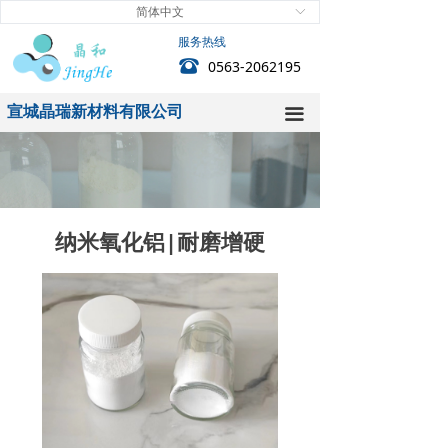
简体中文
ꀅ
首页
服务热线
뀰
0563-2062195
关于我们
宣城晶瑞新材料有限公司
新闻中心
끀
产品中心
技术中心
纳米氧化铝|耐磨增硬
客户服务
人力资源
联系我们