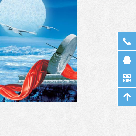
끅
뀩
낃
녕