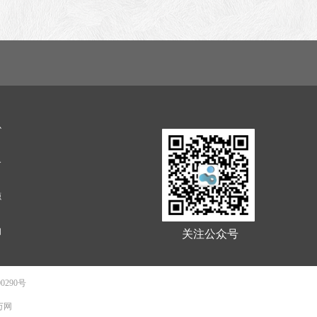
心
务
源
关注公众号
们
0290号
 万网