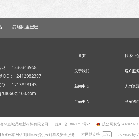
店
晶瑞阿里巴巴
首页
技术中
： 1830343958
关于我们
客户服
锆QQ： 2412982397
： 1713823143
新闻中心
人力资
rui666@163.com
产品中心
联系我
皖ICP备18021593号-2
皖公网安备3418020200
有© 宣城晶瑞新材料有限公司
本网站支持
IPv6
Powered by
本网站由阿里云提供云计算及安全服务